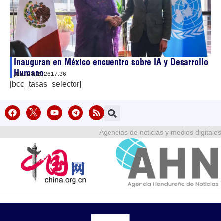
Inauguran en México encuentro sobre IA y Desarrollo
Humano
julio 24, 2026
17:36
[bcc_tasas_selector]
Agencias de noticias y medios digitales