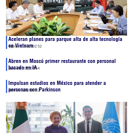
Aceleran planes para parque alta de alta tecnología
en Vietnam
agosto 1, 2026
02:52
Abren en Moscú primer restaurante con personal
basado en IA
julio 29, 2026
08:54
Impulsan estudios en México para atender a
personas con Parkinson
julio 29, 2026
00:13