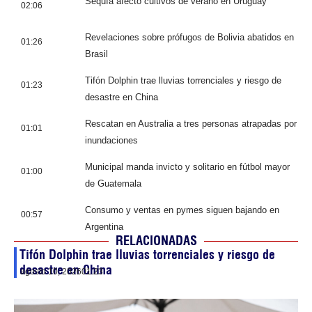
Sequía afectó cultivos de verano en Uruguay
02:06
Revelaciones sobre prófugos de Bolivia abatidos en
01:26
Brasil
Tifón Dolphin trae lluvias torrenciales y riesgo de
01:23
desastre en China
Rescatan en Australia a tres personas atrapadas por
01:01
inundaciones
Municipal manda invicto y solitario en fútbol mayor
01:00
de Guatemala
Consumo y ventas en pymes siguen bajando en
00:57
Argentina
RELACIONADAS
Tifón Dolphin trae lluvias torrenciales y riesgo de
desastre en China
agosto 10, 2026
01:23