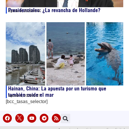
Presidenciales: ¿La revancha de Hollande?
agosto 9, 2026
04:44
Hainan, China: La apuesta por un turismo que
también cuide el mar
agosto 9, 2026
03:27
[bcc_tasas_selector]