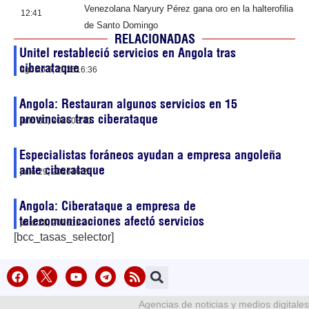
Venezolana Naryury Pérez gana oro en la halterofilia
12:41
de Santo Domingo
RELACIONADAS
Unitel restableció servicios en Angola tras
ciberataque
agosto 6, 2026
16:36
Angola: Restauran algunos servicios en 15
provincias tras ciberataque
julio 30, 2026
08:41
Especialistas foráneos ayudan a empresa angoleña
ante ciberataque
julio 29, 2026
16:23
Angola: Ciberataque a empresa de
telecomunicaciones afectó servicios
julio 28, 2026
12:40
[bcc_tasas_selector]
Agencias de noticias y medios digitales