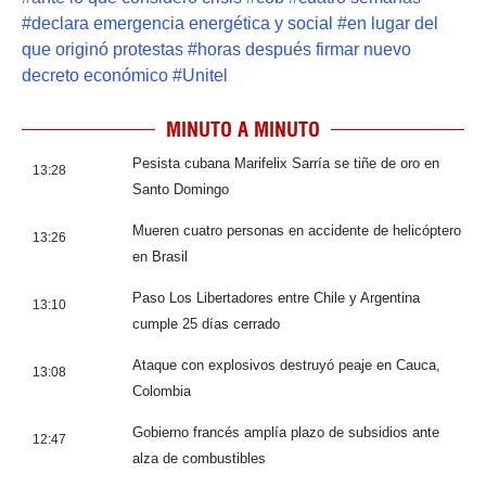
#
declara emergencia energética y social
#
en lugar del
que originó protestas
#
horas después firmar nuevo
decreto económico
#
Unitel
MINUTO A MINUTO
Pesista cubana Marifelix Sarría se tiñe de oro en
13:28
Santo Domingo
Mueren cuatro personas en accidente de helicóptero
13:26
en Brasil
Paso Los Libertadores entre Chile y Argentina
13:10
cumple 25 días cerrado
Ataque con explosivos destruyó peaje en Cauca,
13:08
Colombia
Gobierno francés amplía plazo de subsidios ante
12:47
alza de combustibles