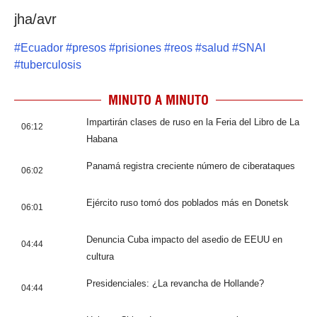
jha/avr
#
Ecuador
#
presos
#
prisiones
#
reos
#
salud
#
SNAI
#
tuberculosis
MINUTO A MINUTO
Impartirán clases de ruso en la Feria del Libro de La
06:12
Habana
Panamá registra creciente número de ciberataques
06:02
Ejército ruso tomó dos poblados más en Donetsk
06:01
Denuncia Cuba impacto del asedio de EEUU en
04:44
cultura
Presidenciales: ¿La revancha de Hollande?
04:44