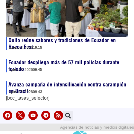
Quito reúne sabores y tradiciones de Ecuador en
Hueca Fest
agosto 8, 2026
19:18
Ecuador despliega más de 57 mil policías durante
feriado
agosto 8, 2026
09:45
Avanza campaña de intensificación contra sarampión
en Brasil
agosto 8, 2026
09:43
[bcc_tasas_selector]
Agencias de noticias y medios digitales