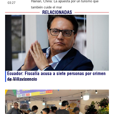
Hainan, China: La apuesta por un turismo que
03:27
también cuide el mar
RELACIONADAS
Ecuador: Fiscalía acusa a siete personas por crimen
de Villavicencio
agosto 8, 2026
20:25