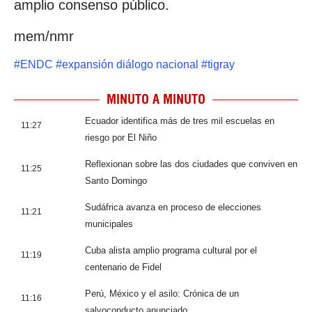
amplio consenso público.
mem/nmr
#
ENDC
#
expansión diálogo nacional
#
tigray
MINUTO A MINUTO
Ecuador identifica más de tres mil escuelas en
11:27
riesgo por El Niño
Reflexionan sobre las dos ciudades que conviven en
11:25
Santo Domingo
Sudáfrica avanza en proceso de elecciones
11:21
municipales
Cuba alista amplio programa cultural por el
11:19
centenario de Fidel
Perú, México y el asilo: Crónica de un
11:16
salvoconducto anunciado