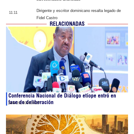
Dirigente y escritor dominicano resalta legado de
11:11
Fidel Castro
RELACIONADAS
Conferencia Nacional de Diálogo etíope entró en
fase de deliberación
julio 20, 2026
10:27