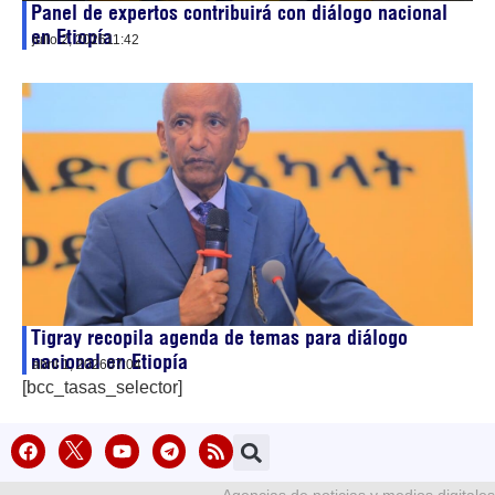
Panel de expertos contribuirá con diálogo nacional
en Etiopía
julio 2, 2026
11:42
Tigray recopila agenda de temas para diálogo
nacional en Etiopía
abril 1, 2026
07:04
[bcc_tasas_selector]