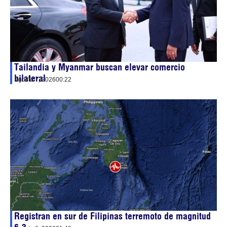
Tailandia y Myanmar buscan elevar comercio
bilateral
agosto 7, 2026
00:22
Registran en sur de Filipinas terremoto de magnitud