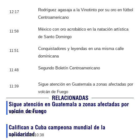
Rodríguez agasaja a la Vinotinto por su oro en fútbol
12:17
Centroamericano
México con oro acrobático en la natación artística
11:58
de Santo Domingo
Conquistadores y leyendas en una misma calle
11:51
dominicana
Segundo Boletín Centroamericano
11:48
Sigue atención en Guatemala a zonas afectadas por
11:39
volcán de Fuego
RELACIONADAS
Sigue atención en Guatemala a zonas afectadas por
volcán de Fuego
agosto 8, 2026
11:39
Califican a Cuba campeona mundial de la
solidaridad
agosto 8, 2026
10:38