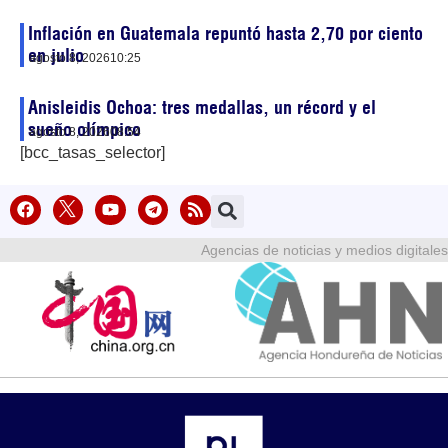
Inflación en Guatemala repuntó hasta 2,70 por ciento
en julio
agosto 8, 2026
10:25
Anisleidis Ochoa: tres medallas, un récord y el
sueño olímpico
agosto 8, 2026
08:54
[bcc_tasas_selector]
Agencias de noticias y medios digitales