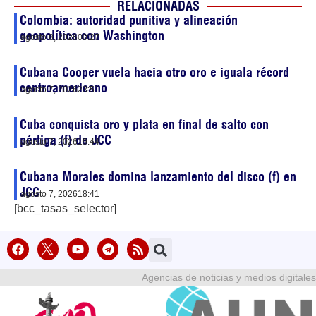
RELACIONADAS
Colombia: autoridad punitiva y alineación
geopolítica con Washington
agosto 8, 2026
00:27
Cubana Cooper vuela hacia otro oro e iguala récord
centroamericano
agosto 7, 2026
23:51
Cuba conquista oro y plata en final de salto con
pértiga (f) de JCC
agosto 7, 2026
19:44
Cubana Morales domina lanzamiento del disco (f) en
JCC
agosto 7, 2026
18:41
[bcc_tasas_selector]
Agencias de noticias y medios digitales