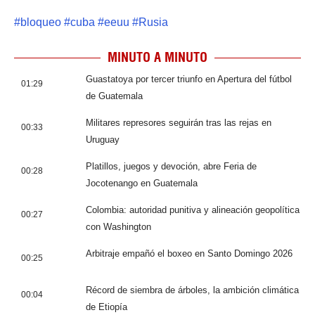
#
bloqueo
#
cuba
#
eeuu
#
Rusia
MINUTO A MINUTO
Guastatoya por tercer triunfo en Apertura del fútbol
01:29
de Guatemala
Militares represores seguirán tras las rejas en
00:33
Uruguay
Platillos, juegos y devoción, abre Feria de
00:28
Jocotenango en Guatemala
Colombia: autoridad punitiva y alineación geopolítica
00:27
con Washington
Arbitraje empañó el boxeo en Santo Domingo 2026
00:25
Récord de siembra de árboles, la ambición climática
00:04
de Etiopía