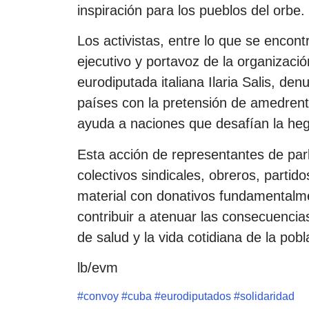
inspiración para los pueblos del orbe.
Los activistas, entre lo que se encon
ejecutivo y portavoz de la organizac
eurodiputada italiana Ilaria Salis, de
países con la pretensión de amedrenta
ayuda a naciones que desafían la he
Esta acción de representantes de par
colectivos sindicales, obreros, partid
material con donativos fundamentalm
contribuir a atenuar las consecuenci
de salud y la vida cotidiana de la pob
lb/evm
#
convoy
#
cuba
#
eurodiputados
#
solidaridad