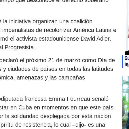
 la iniciativa organizan una coalición
s imperialistas de recolonizar América Latina e
mó el activista estadounidense David Adler,
l Progresista.
C
ria declaró el próximo 21 de marzo como Día de
in
ag
s y ciudades de países en todas las latitudes
onómica, amenazas y las campañas
urodiputada francesa Emma Fourreau señaló
estar en Cuba en momentos en que este país
or la solidaridad desplegada por esta nación
píritu de resistencia, lo cual –dijo- es una