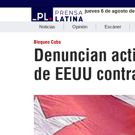
jueves 6 de agosto de
Noticias
Opinión
Escáner
Bloqueo Cuba
Denuncian acti
de EEUU contr