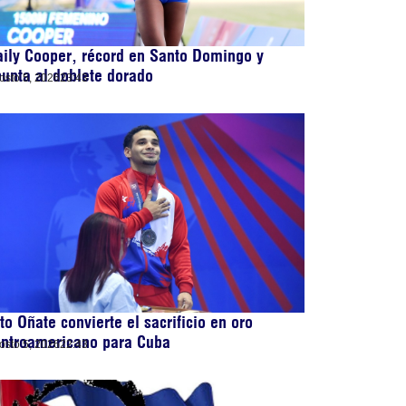
ily Cooper, récord en Santo Domingo y
unta al doblete dorado
osto 5, 2026
23:43
to Oñate convierte el sacrificio en oro
entroamericano para Cuba
osto 5, 2026
22:43