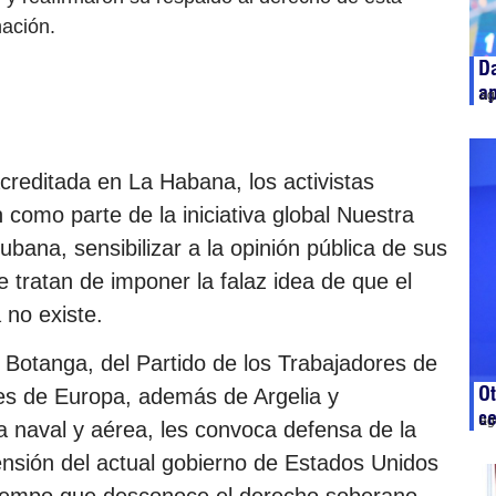
nación.
Da
ap
ag
acreditada en La Habana, los activistas
n como parte de la iniciativa global Nuestra
cubana, sensibilizar a la opinión pública de sus
tratan de imponer la falaz idea de que el
no existe.
Botanga, del Partido de los Trabajadores de
Ot
ses de Europa, además de Argelia y
c
ag
a naval y aérea, les convoca defensa de la
ensión del actual gobierno de Estados Unidos
l tiempo que desconoce el derecho soberano