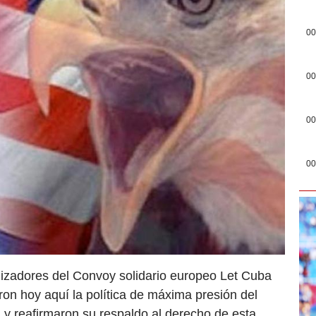
00
00
00
00
izadores del Convoy solidario europeo Let Cuba
on hoy aquí la política de máxima presión del
, y reafirmaron su respaldo al derecho de esta