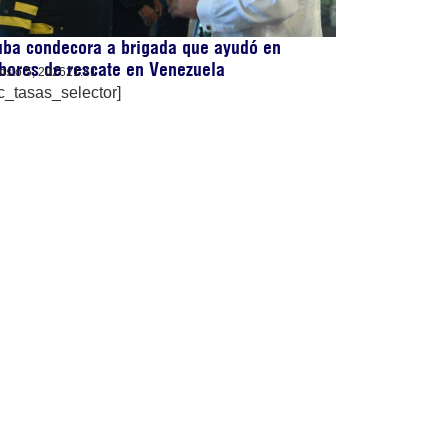
uba condecora a brigada que ayudó en
bores de rescate en Venezuela
osto 5, 2026
21:41
c_tasas_selector]