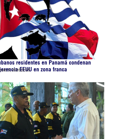
ubanos residentes en Panamá condenan
jerencia EEUU en zona franca
osto 5, 2026
22:15