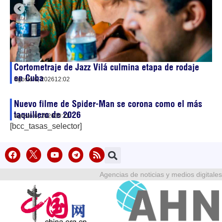
Cortometraje de Jazz Vilá culmina etapa de rodaje
en Cuba
agosto 6, 2026
12:02
Nuevo filme de Spider-Man se corona como el más
taquillero de 2026
agosto 6, 2026
09:11
[bcc_tasas_selector]
Agencias de noticias y medios digitales