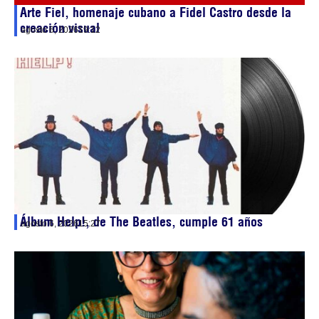
Arte Fiel, homenaje cubano a Fidel Castro desde la
creación visual
agosto 6, 2026
19:12
Álbum Help!, de The Beatles, cumple 61 años
agosto 6, 2026
15:27