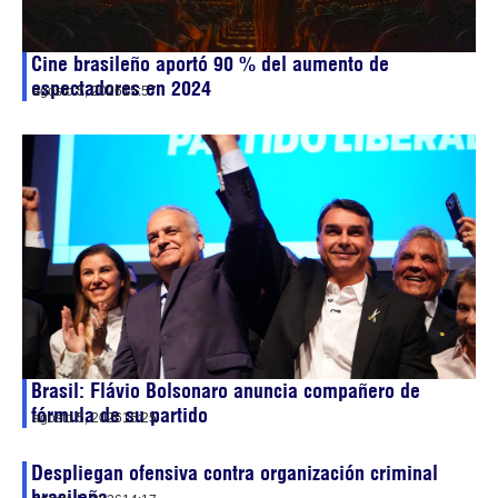
Cine brasileño aportó 90 % del aumento de
espectadores en 2024
agosto 5, 2026
15:57
Brasil: Flávio Bolsonaro anuncia compañero de
fórmula de su partido
agosto 5, 2026
15:25
Despliegan ofensiva contra organización criminal
brasileña