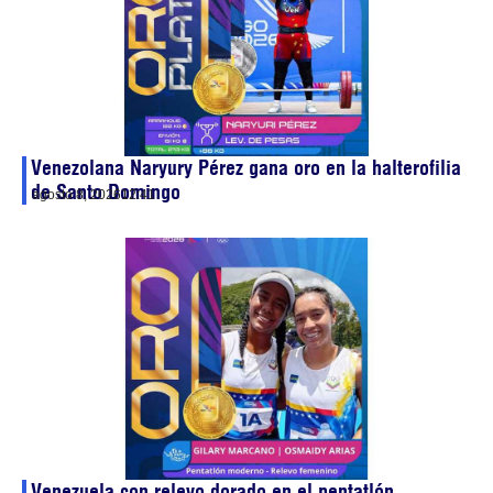
Venezolana Naryury Pérez gana oro en la halterofilia
de Santo Domingo
agosto 8, 2026
12:41
Venezuela con relevo dorado en el pentatlón