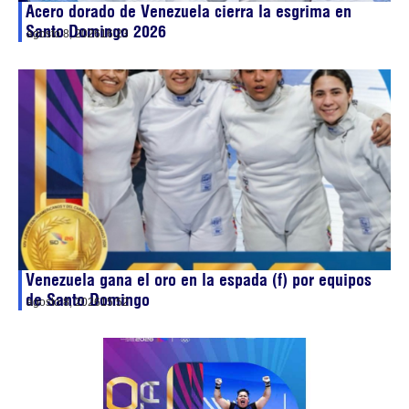
Acero dorado de Venezuela cierra la esgrima en
Santo Domingo 2026
agosto 8, 2026
16:23
Venezuela gana el oro en la espada (f) por equipos
de Santo Domingo
agosto 8, 2026
15:52