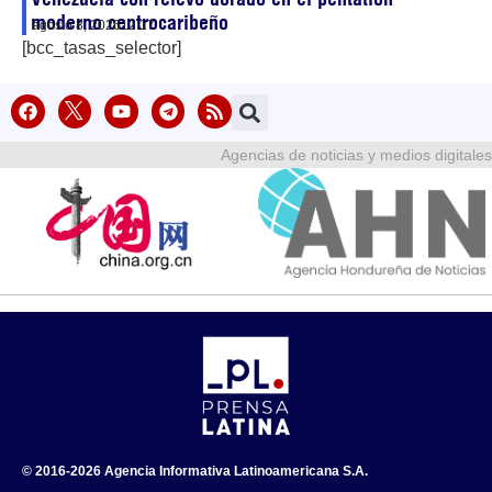
moderno centrocaribeño
agosto 8, 2026
12:17
[bcc_tasas_selector]
Agencias de noticias y medios digitales
© 2016-2026 Agencia Informativa Latinoamericana S.A.