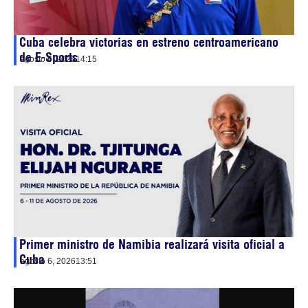
Cuba celebra victorias en estreno centroamericano
de E-Sports
agosto 6, 2026
14:15
Primer ministro de Namibia realizará visita oficial a
Cuba
agosto 6, 2026
13:51