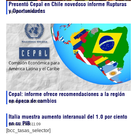
Presentó Cepal en Chile novedoso informe Rupturas
y Oportunidades
agosto 4, 2026
17:01
Cepal: informe ofrece recomendaciones a la región
en época de cambios
agosto 4, 2026
00:43
Italia muestra aumento interanual del 1.0 por ciento
en su PIB
julio 31, 2026
11:09
[bcc_tasas_selector]