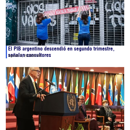
El PIB argentino descendió en segundo trimestre,
señalan consultores
agosto 5, 2026
00:48