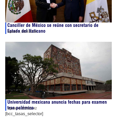
Canciller de México se reúne con secretario de
Estado del Vaticano
agosto 4, 2026
22:36
Universidad mexicana anuncia fechas para examen
tras polémica
agosto 4, 2026
21:42
[bcc_tasas_selector]