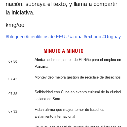
nación, subraya el texto, y llama a compartir
la iniciativa.
kmg/ool
#
bloqueo
#
científicos de EEUU
#
cuba
#
exhorto
#
Uuguay
MINUTO A MINUTO
Alertan sobre impactos de El Niño para el empleo en
07:56
Panamá
Montevideo mejora gestión de reciclaje de desechos
07:42
Solidaridad con Cuba en evento cultural de la ciudad
07:38
italiana de Sora
Fidan afirma que mayor temor de Israel es
07:32
aislamiento internacional