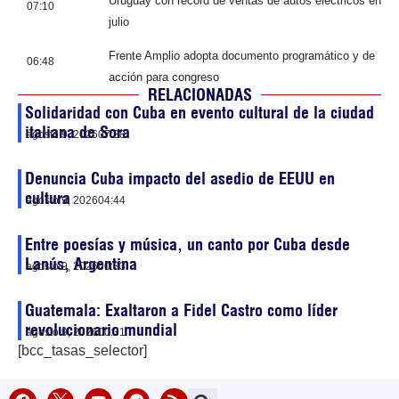
Uruguay con récord de ventas de autos eléctricos en
07:10
julio
Frente Amplio adopta documento programático y de
06:48
acción para congreso
RELACIONADAS
Solidaridad con Cuba en evento cultural de la ciudad
italiana de Sora
agosto 9, 2026
07:38
Denuncia Cuba impacto del asedio de EEUU en
cultura
agosto 9, 2026
04:44
Entre poesías y música, un canto por Cuba desde
Lanús, Argentina
agosto 9, 2026
00:33
Guatemala: Exaltaron a Fidel Castro como líder
revolucionario mundial
agosto 9, 2026
00:31
[bcc_tasas_selector]