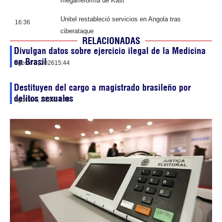
megarreforma de Kast
Unitel restableció servicios en Angola tras
16:36
ciberataque
RELACIONADAS
Divulgan datos sobre ejercicio ilegal de la Medicina
en Brasil
agosto 6, 2026
15:44
Destituyen del cargo a magistrado brasileño por
delitos sexuales
agosto 6, 2026
14:48