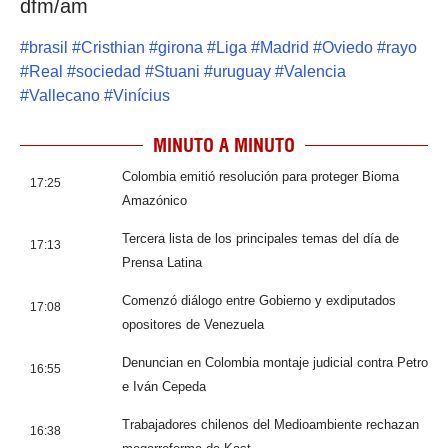
dfm/am
#
brasil
#
Cristhian
#
girona
#
Liga
#
Madrid
#
Oviedo
#
rayo
#
Real
#
sociedad
#
Stuani
#
uruguay
#
Valencia
#
Vallecano
#
Vinícius
MINUTO A MINUTO
Colombia emitió resolución para proteger Bioma
17:25
Amazónico
Tercera lista de los principales temas del día de
17:13
Prensa Latina
Comenzó diálogo entre Gobierno y exdiputados
17:08
opositores de Venezuela
Denuncian en Colombia montaje judicial contra Petro
16:55
e Iván Cepeda
Trabajadores chilenos del Medioambiente rechazan
16:38