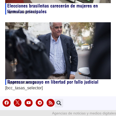
Elecciones brasileñas carecerán de mujeres en
fórmulas principales
agosto 6, 2026
14:32
Represor uruguayo en libertad por fallo judicial
agosto 6, 2026
13:33
[bcc_tasas_selector]
Agencias de noticias y medios digitales