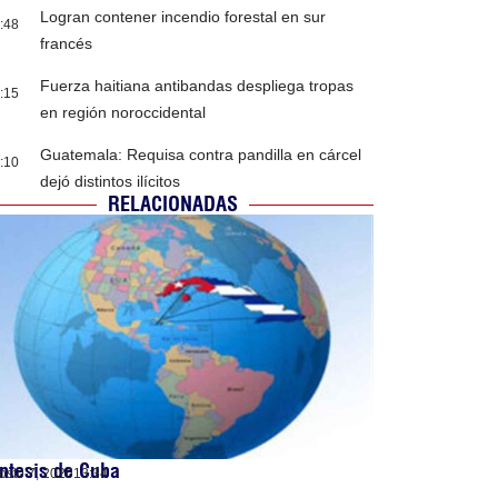
Logran contener incendio forestal en sur
:48
francés
Fuerza haitiana antibandas despliega tropas
:15
en región noroccidental
Guatemala: Requisa contra pandilla en cárcel
:10
dejó distintos ilícitos
RELACIONADAS
ntesis de Cuba
osto 7, 2026
13:34