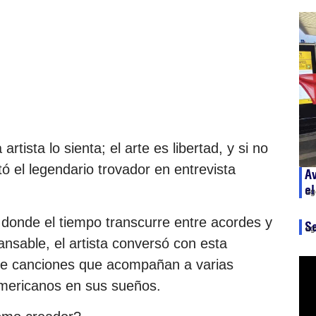
tista lo sienta; el arte es libertad, y si no
tó el legendario trovador en entrevista
Av
el
ag
 donde el tiempo transcurre entre acordes y
S
ag
ansable, el artista conversó con esta
 de canciones que acompañan a varias
mericanos en sus sueños.