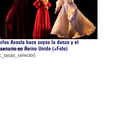
rlos Acosta hace suyos la danza y el
cenario en Reino Unido (+Foto)
osto 7, 2026
11:46
c_tasas_selector]