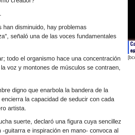
omo creador?
.
os han disminuido, hay problemas
rza”, señaló una de las voces fundamentales
Ca
es
ag
[bc
r; todo el organismo hace una concentración
de la voz y montones de músculos se contraen,
bre digno que enarbola la bandera de la
l encierra la capacidad de seducir con cada
o artista.
ha suerte, declaró una figura cuya sencillez
 -guitarra e inspiración en mano- convoca al