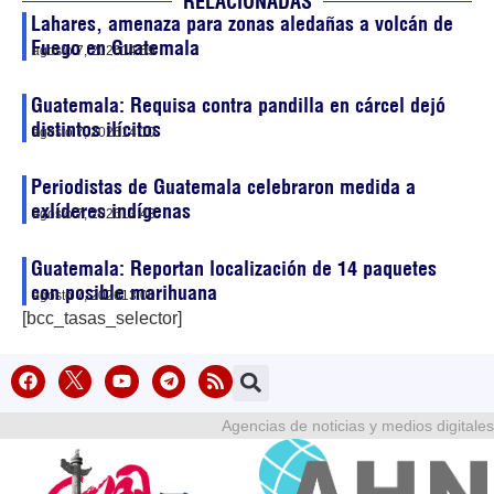
RELACIONADAS
Lahares, amenaza para zonas aledañas a volcán de
Fuego en Guatemala
agosto 7, 2026
14:59
Guatemala: Requisa contra pandilla en cárcel dejó
distintos ilícitos
agosto 7, 2026
14:10
Periodistas de Guatemala celebraron medida a
exlíderes indígenas
agosto 7, 2026
13:43
Guatemala: Reportan localización de 14 paquetes
con posible marihuana
agosto 7, 2026
13:00
[bcc_tasas_selector]
Agencias de noticias y medios digitales