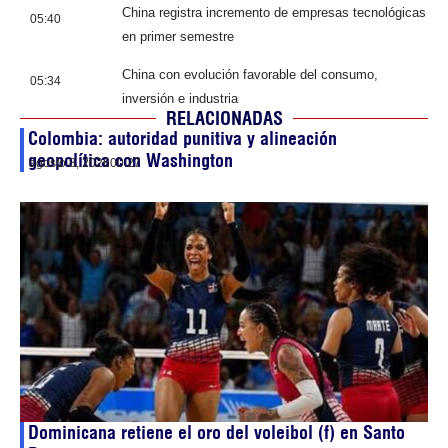
China registra incremento de empresas tecnológicas
05:40
en primer semestre
China con evolución favorable del consumo,
05:34
inversión e industria
RELACIONADAS
Colombia: autoridad punitiva y alineación
geopolítica con Washington
agosto 8, 2026
00:27
Dominicana retiene el oro del voleibol (f) en Santo