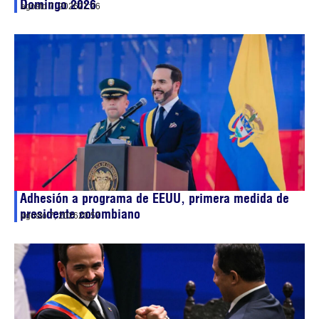
Domingo 2026
agosto 7, 2026
21:26
Adhesión a programa de EEUU, primera medida de
presidente colombiano
agosto 7, 2026
20:57