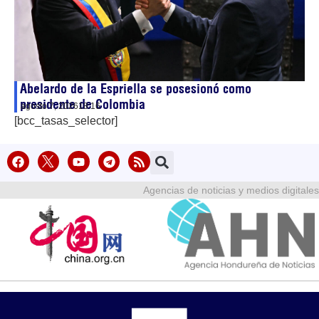
Abelardo de la Espriella se posesionó como
presidente de Colombia
agosto 7, 2026
18:16
[bcc_tasas_selector]
Agencias de noticias y medios digitales