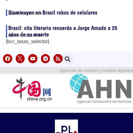
Disminuyen en Brasil robos de celulares
agosto 6, 2026
10:48
Brasil: cita literaria recuerda a Jorge Amado a 25
años de su muerte
agosto 6, 2026
10:40
[bcc_tasas_selector]
Agencias de noticias y medios digitales