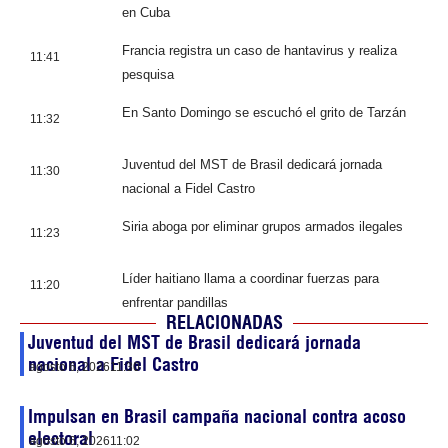
en Cuba
Francia registra un caso de hantavirus y realiza
11:41
pesquisa
En Santo Domingo se escuchó el grito de Tarzán
11:32
Juventud del MST de Brasil dedicará jornada
11:30
nacional a Fidel Castro
Siria aboga por eliminar grupos armados ilegales
11:23
Líder haitiano llama a coordinar fuerzas para
11:20
enfrentar pandillas
RELACIONADAS
Juventud del MST de Brasil dedicará jornada
nacional a Fidel Castro
agosto 6, 2026
11:30
Impulsan en Brasil campaña nacional contra acoso
electoral
agosto 6, 2026
11:02