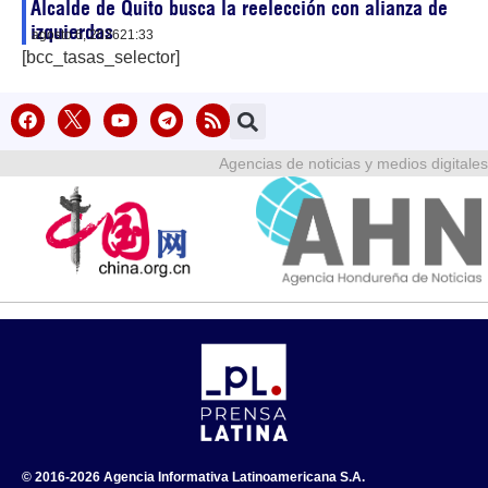
Alcalde de Quito busca la reelección con alianza de
izquierdas
agosto 6, 2026
21:33
[bcc_tasas_selector]
Agencias de noticias y medios digitales
© 2016-2026 Agencia Informativa Latinoamericana S.A.