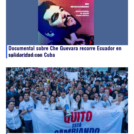
Documental sobre Che Guevara recorre Ecuador en
solidaridad con Cuba
agosto 7, 2026
00:02