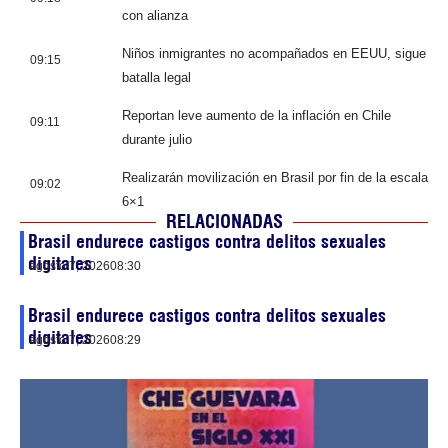
con alianza
Niños inmigrantes no acompañados en EEUU, sigue
09:15
batalla legal
Reportan leve aumento de la inflación en Chile
09:11
durante julio
Realizarán movilización en Brasil por fin de la escala
09:02
6×1
RELACIONADAS
Brasil endurece castigos contra delitos sexuales
digitales
agosto 7, 2026
08:30
Brasil endurece castigos contra delitos sexuales
digitales
agosto 7, 2026
08:29