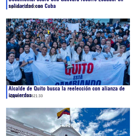
solidaridad con Cuba
agosto 7, 2026
00:02
Alcalde de Quito busca la reelección con alianza de
izquierdas
agosto 6, 2026
21:33