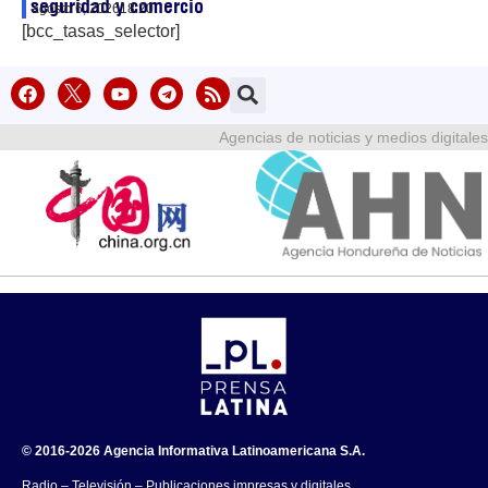
seguridad y comercio
agosto 6, 2026
18:20
[bcc_tasas_selector]
Agencias de noticias y medios digitales
© 2016-2026 Agencia Informativa Latinoamericana S.A.
Radio – Televisión – Publicaciones impresas y digitales.