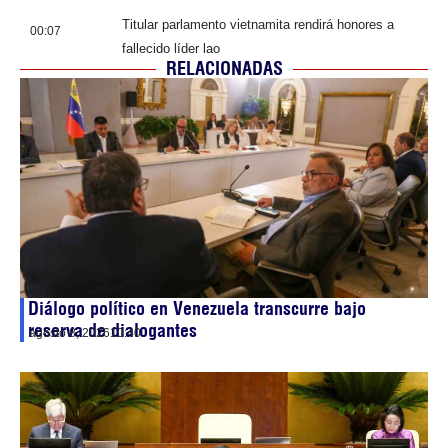
Titular parlamento vietnamita rendirá honores a
00:07
fallecido líder lao
RELACIONADAS
Diálogo político en Venezuela transcurre bajo
reserva de dialogantes
agosto 8, 2026
10:40