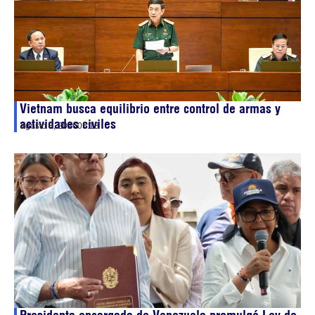
Vietnam busca equilibrio entre control de armas y
actividades civiles
agosto 8, 2026
05:13