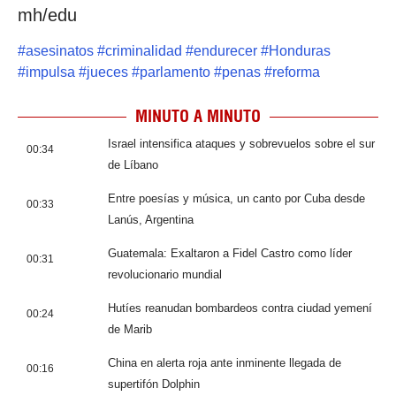
mh/edu
#
asesinatos
#
criminalidad
#
endurecer
#
Honduras
#
impulsa
#
jueces
#
parlamento
#
penas
#
reforma
MINUTO A MINUTO
Israel intensifica ataques y sobrevuelos sobre el sur
00:34
de Líbano
Entre poesías y música, un canto por Cuba desde
00:33
Lanús, Argentina
Guatemala: Exaltaron a Fidel Castro como líder
00:31
revolucionario mundial
Hutíes reanudan bombardeos contra ciudad yemení
00:24
de Marib
China en alerta roja ante inminente llegada de
00:16
supertifón Dolphin