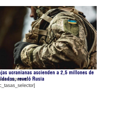
jas ucranianas ascienden a 2,5 millones de
ldados, reveló Rusia
osto 7, 2026
04:00
c_tasas_selector]