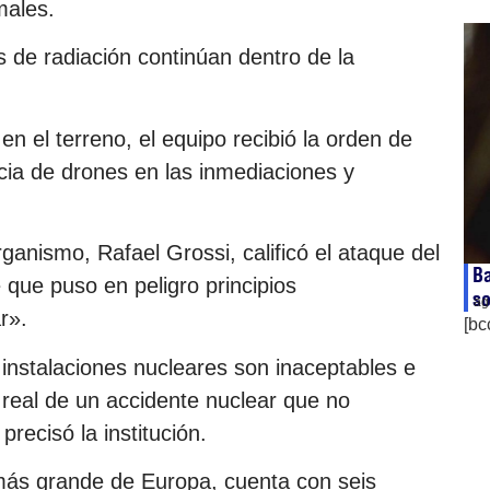
males.
s de radiación continúan dentro de la
n el terreno, el equipo recibió la orden de
cia de drones en las inmediaciones y
rganismo, Rafael Grossi, calificó el ataque del
Ba
 que puso en peligro principios
so
ag
r».
[bc
instalaciones nucleares son inaceptables e
o real de un accidente nuclear que no
precisó la institución.
 más grande de Europa, cuenta con seis