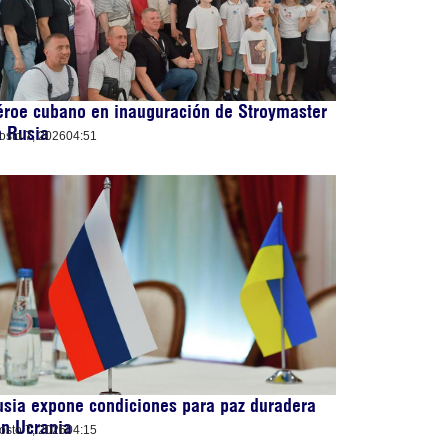
roe cubano en inauguración de Stroymaster
n Rusia
osto 7, 2026
04:51
sia expone condiciones para paz duradera
n Ucrania
osto 7, 2026
04:15