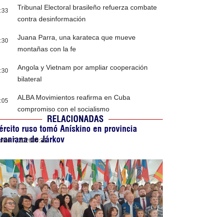
Tribunal Electoral brasileño refuerza combate
:33
contra desinformación
Juana Parra, una karateca que mueve
:30
montañas con la fe
Angola y Vietnam por ampliar cooperación
:30
bilateral
ALBA Movimientos reafirma en Cuba
:05
compromiso con el socialismo
RELACIONADAS
ército ruso tomó Anískino en provincia
raniana de Járkov
osto 7, 2026
06:31