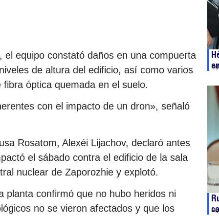
Hé
o, el equipo constató daños en una compuerta
e
ag
iveles de altura del edificio, así como varios
fibra óptica quemada en el suelo.
erentes con el impacto de un dron», señaló
rusa Rosatom, Alexéi Lijachov, declaró antes
ctó el sábado contra el edificio de la sala
ral nuclear de Zaporozhie y explotó.
la planta confirmó que no hubo heridos ni
Ru
lógicos no se vieron afectados y que los
co
ag