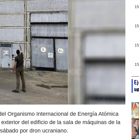
15
15
15
15
Ej
uc
ag
del Organismo Internacional de Energía Atómica
exterior del edificio de la sala de máquinas de la
 sábado por dron ucraniano.