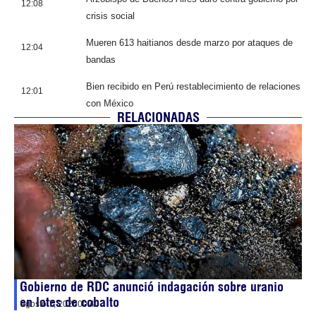
12:08
crisis social
Mueren 613 haitianos desde marzo por ataques de
12:04
bandas
Bien recibido en Perú restablecimiento de relaciones
12:01
con México
RELACIONADAS
Gobierno de RDC anunció indagación sobre uranio
en lotes de cobalto
agosto 7, 2026
00:40