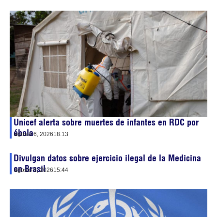
Unicef alerta sobre muertes de infantes en RDC por
ébola
agosto 6, 2026
18:13
Divulgan datos sobre ejercicio ilegal de la Medicina
en Brasil
agosto 6, 2026
15:44