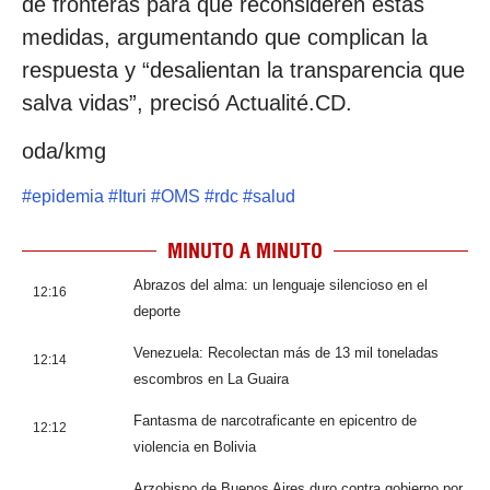
de fronteras para que reconsideren estas
medidas, argumentando que complican la
respuesta y “desalientan la transparencia que
salva vidas”, precisó Actualité.CD.
oda/kmg
#
epidemia
#
Ituri
#
OMS
#
rdc
#
salud
MINUTO A MINUTO
Abrazos del alma: un lenguaje silencioso en el
12:16
deporte
Venezuela: Recolectan más de 13 mil toneladas
12:14
escombros en La Guaira
Fantasma de narcotraficante en epicentro de
12:12
violencia en Bolivia
Arzobispo de Buenos Aires duro contra gobierno por