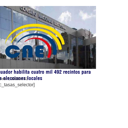
uador habilita cuatro mil 492 recintos para
s elecciones locales
osto 7, 2026
20:42
c_tasas_selector]