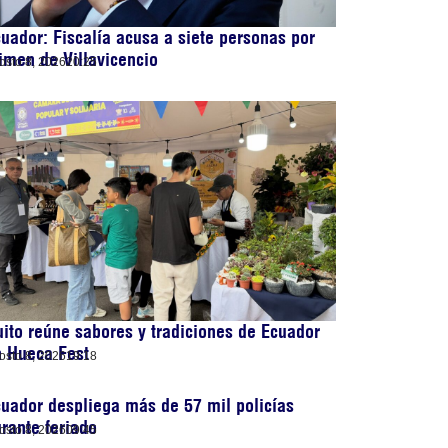
uador: Fiscalía acusa a siete personas por
imen de Villavicencio
osto 8, 2026
20:25
ito reúne sabores y tradiciones de Ecuador
n Hueca Fest
osto 8, 2026
19:18
uador despliega más de 57 mil policías
rante feriado
osto 8, 2026
09:45