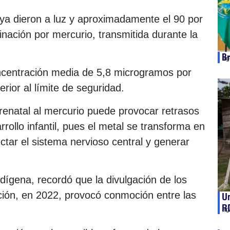
 ya dieron a luz y aproximadamente el 90 por
nación por mercurio, transmitida durante la
Br
ag
ncentración media de 5,8 microgramos por
rior al límite de seguridad.
renatal al mercurio puede provocar retrasos
rollo infantil, pues el metal se transforma en
tar el sistema nervioso central y generar
dígena, recordó que la divulgación de los
ión, en 2022, provocó conmoción entre las
Un
R
ag