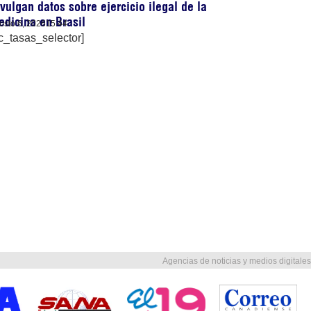
vulgan datos sobre ejercicio ilegal de la
dicina en Brasil
osto 6, 2026
15:44
c_tasas_selector]
Agencias de noticias y medios digitales