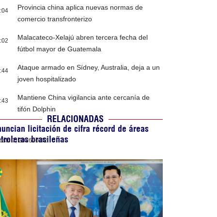
Provincia china aplica nuevas normas de
:04
comercio transfronterizo
Malacateco-Xelajú abren tercera fecha del
:02
fútbol mayor de Guatemala
Ataque armado en Sídney, Australia, deja a un
:44
joven hospitalizado
Mantiene China vigilancia ante cercanía de
:43
tifón Dolphin
RELACIONADAS
uncian licitación de cifra récord de áreas
troleras brasileñas
osto 7, 2026
00:02