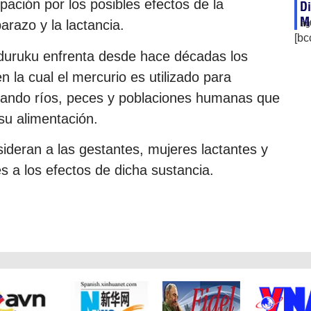
ción por los posibles efectos de la
Di
Me
arazo y la lactancia.
ag
[bc
nduruku enfrenta desde hace décadas los
n la cual el mercurio es utilizado para
nando ríos, peces y poblaciones humanas que
u alimentación.
sideran a las gestantes, mujeres lactantes y
s a los efectos de dicha sustancia.