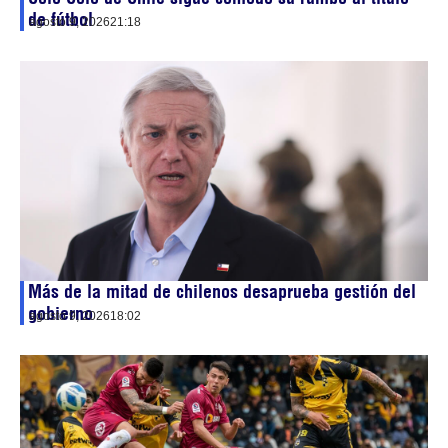
de fútbol
agosto 9, 2026
21:18
Más de la mitad de chilenos desaprueba gestión del
gobierno
agosto 9, 2026
18:02