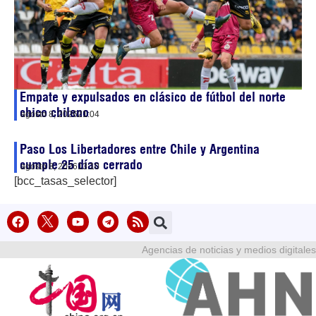
Empate y expulsados en clásico de fútbol del norte
chico chileno
agosto 8, 2026
21:04
Paso Los Libertadores entre Chile y Argentina
cumple 25 días cerrado
agosto 8, 2026
13:10
[bcc_tasas_selector]
Agencias de noticias y medios digitales