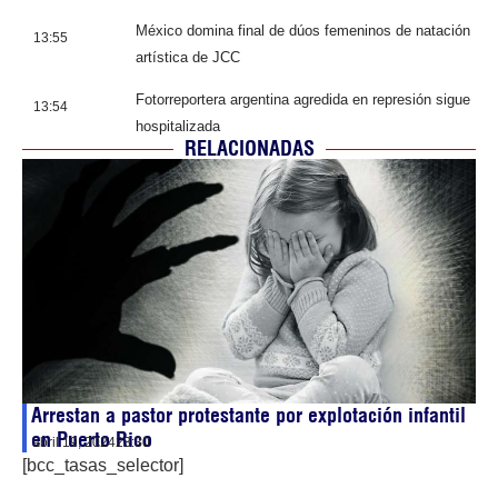
México domina final de dúos femeninos de natación
13:55
artística de JCC
Fotorreportera argentina agredida en represión sigue
13:54
hospitalizada
RELACIONADAS
Arrestan a pastor protestante por explotación infantil
en Puerto Rico
abril 19, 2024
23:30
[bcc_tasas_selector]