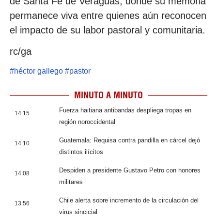
de Santa Fe de Veraguas, donde su memoria
permanece viva entre quienes aún reconocen
el impacto de su labor pastoral y comunitaria.
rc/ga
#
héctor gallego
#
pastor
MINUTO A MINUTO
Fuerza haitiana antibandas despliega tropas en
14:15
región noroccidental
Guatemala: Requisa contra pandilla en cárcel dejó
14:10
distintos ilícitos
Despiden a presidente Gustavo Petro con honores
14:08
militares
Chile alerta sobre incremento de la circulación del
13:56
virus sincicial