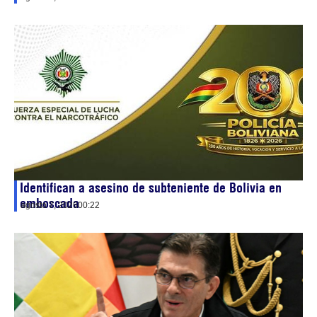
Identifican a asesino de subteniente de Bolivia en
emboscada
agosto 7, 2026
00:22