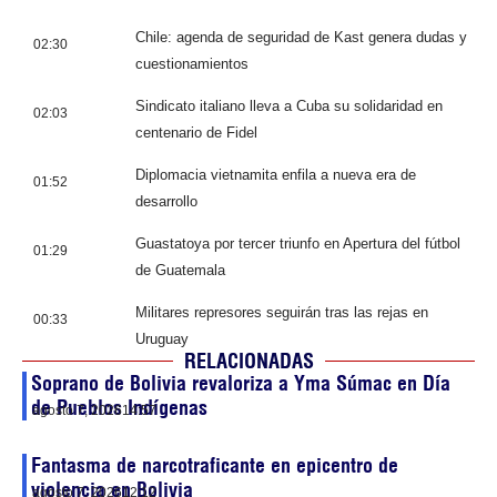
Chile: agenda de seguridad de Kast genera dudas y
02:30
cuestionamientos
Sindicato italiano lleva a Cuba su solidaridad en
02:03
centenario de Fidel
Diplomacia vietnamita enfila a nueva era de
01:52
desarrollo
Guastatoya por tercer triunfo en Apertura del fútbol
01:29
de Guatemala
Militares represores seguirán tras las rejas en
00:33
Uruguay
RELACIONADAS
Soprano de Bolivia revaloriza a Yma Súmac en Día
de Pueblos Indígenas
agosto 7, 2026
14:57
Fantasma de narcotraficante en epicentro de
violencia en Bolivia
agosto 7, 2026
12:12