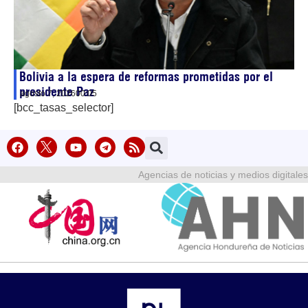
Bolivia a la espera de reformas prometidas por el
presidente Paz
agosto 7, 2026
00:05
[bcc_tasas_selector]
Agencias de noticias y medios digitales