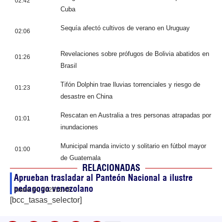
02:42
Cuba
Sequía afectó cultivos de verano en Uruguay
02:06
Revelaciones sobre prófugos de Bolivia abatidos en
01:26
Brasil
Tifón Dolphin trae lluvias torrenciales y riesgo de
01:23
desastre en China
Rescatan en Australia a tres personas atrapadas por
01:01
inundaciones
Municipal manda invicto y solitario en fútbol mayor
01:00
de Guatemala
RELACIONADAS
Aprueban trasladar al Panteón Nacional a ilustre
pedagogo venezolano
enero 14, 2025
16:43
[bcc_tasas_selector]