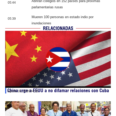
Abrirán colegios en 152 países para próximas
05:44
parlamentarias rusas
Mueren 100 personas en estado indio por
05:39
inundaciones
RELACIONADAS
China urge a EEUU a no difamar relaciones con Cuba
agosto 10, 2026
04:36