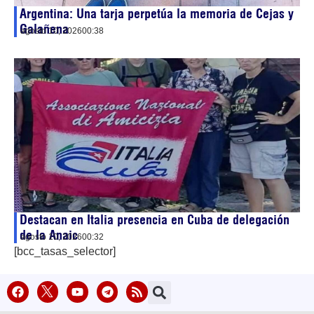
Argentina: Una tarja perpetúa la memoria de Cejas y
Galañena
agosto 10, 2026
00:38
Destacan en Italia presencia en Cuba de delegación
de la Anaic
agosto 10, 2026
00:32
[bcc_tasas_selector]