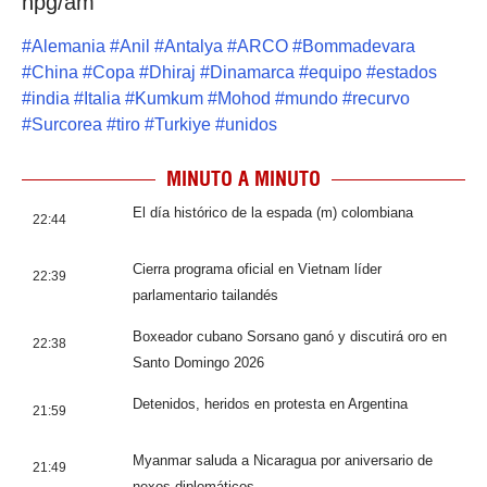
npg/am
#
Alemania
#
Anil
#
Antalya
#
ARCO
#
Bommadevara
#
China
#
Copa
#
Dhiraj
#
Dinamarca
#
equipo
#
estados
#
india
#
Italia
#
Kumkum
#
Mohod
#
mundo
#
recurvo
#
Surcorea
#
tiro
#
Turkiye
#
unidos
MINUTO A MINUTO
El día histórico de la espada (m) colombiana
22:44
Cierra programa oficial en Vietnam líder
22:39
parlamentario tailandés
Boxeador cubano Sorsano ganó y discutirá oro en
22:38
Santo Domingo 2026
Detenidos, heridos en protesta en Argentina
21:59
Myanmar saluda a Nicaragua por aniversario de
21:49
nexos diplomáticos