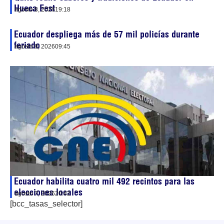
Hueca Fest
agosto 8, 2026
19:18
Ecuador despliega más de 57 mil policías durante
feriado
agosto 8, 2026
09:45
Ecuador habilita cuatro mil 492 recintos para las
elecciones locales
agosto 7, 2026
20:42
[bcc_tasas_selector]