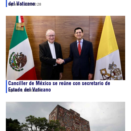
del Vaticano
agosto 5, 2026
00:28
Canciller de México se reúne con secretario de
Estado del Vaticano
agosto 4, 2026
22:36