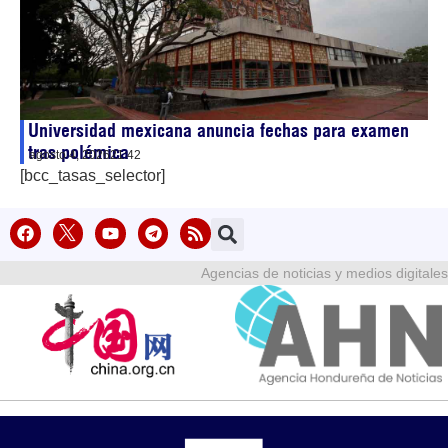
Universidad mexicana anuncia fechas para examen
tras polémica
agosto 4, 2026
21:42
[bcc_tasas_selector]
Agencias de noticias y medios digitales