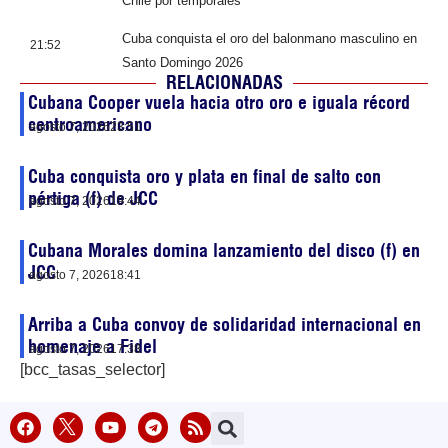
Chile por temporales
Cuba conquista el oro del balonmano masculino en
21:52
Santo Domingo 2026
RELACIONADAS
Cubana Cooper vuela hacia otro oro e iguala récord
centroamericano
agosto 7, 2026
23:51
Cuba conquista oro y plata en final de salto con
pértiga (f) de JCC
agosto 7, 2026
19:44
Cubana Morales domina lanzamiento del disco (f) en
JCC
agosto 7, 2026
18:41
Arriba a Cuba convoy de solidaridad internacional en
homenaje a Fidel
agosto 7, 2026
17:38
[bcc_tasas_selector]