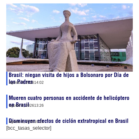
Brasil: niegan visita de hijos a Bolsonaro por Día de
los Padres
agosto 8, 2026
14:02
Mueren cuatro personas en accidente de helicóptero
en Brasil
agosto 8, 2026
13:26
Disminuyen efectos de ciclón extratropical en Brasil
agosto 8, 2026
10:21
[bcc_tasas_selector]