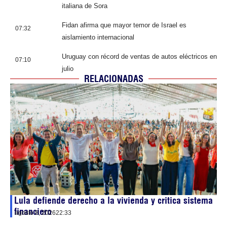
italiana de Sora
Fidan afirma que mayor temor de Israel es
07:32
aislamiento internacional
Uruguay con récord de ventas de autos eléctricos en
07:10
julio
RELACIONADAS
Lula defiende derecho a la vivienda y critica sistema
financiero
agosto 8, 2026
22:33