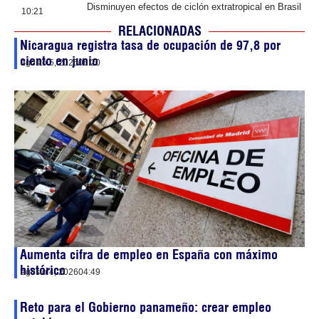
Disminuyen efectos de ciclón extratropical en Brasil
10:21
RELACIONADAS
Nicaragua registra tasa de ocupación de 97,8 por
ciento en junio
agosto 5, 2026
06:20
Aumenta cifra de empleo en España con máximo
histórico
agosto 4, 2026
04:49
Reto para el Gobierno panameño: crear empleo