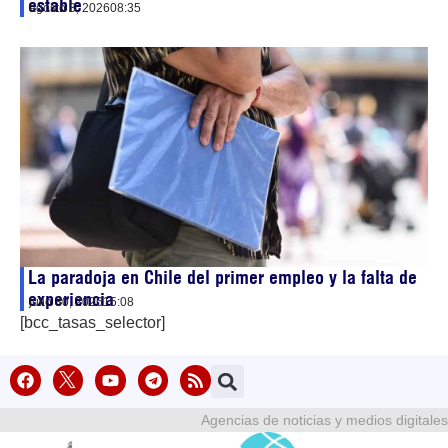
estable
agosto 3, 2026
08:35
La paradoja en Chile del primer empleo y la falta de
experiencia
julio 30, 2026
15:08
[bcc_tasas_selector]
Agencias de noticias y medios digitales