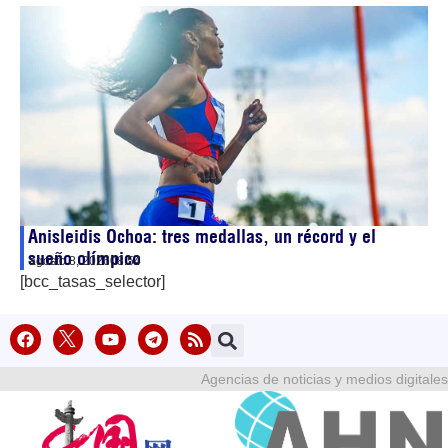
Anisleidis Ochoa: tres medallas, un récord y el
sueño olímpico
agosto 8, 2026
08:54
[bcc_tasas_selector]
Agencias de noticias y medios digitales