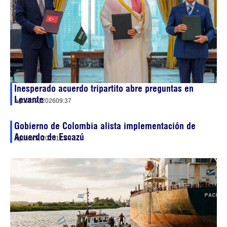
Inesperado acuerdo tripartito abre preguntas en
Levante
agosto 7, 2026
09:37
Gobierno de Colombia alista implementación de
Acuerdo de Escazú
agosto 5, 2026
17:49