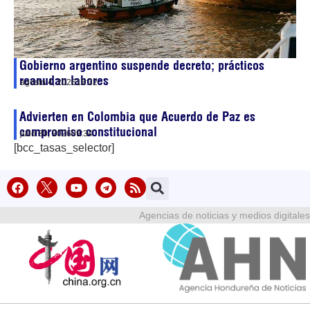
Gobierno argentino suspende decreto; prácticos
reanudan labores
agosto 4, 2026
18:32
Advierten en Colombia que Acuerdo de Paz es
compromiso constitucional
julio 30, 2026
09:34
[bcc_tasas_selector]
Agencias de noticias y medios digitales