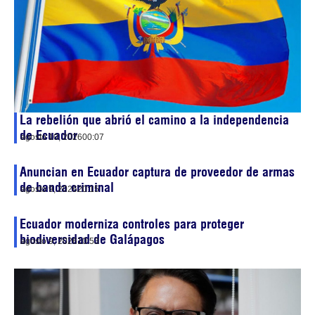
La rebelión que abrió el camino a la independencia
de Ecuador
agosto 10, 2026
00:07
Anuncian en Ecuador captura de proveedor de armas
de banda criminal
agosto 9, 2026
20:15
Ecuador moderniza controles para proteger
biodiversidad de Galápagos
agosto 9, 2026
10:53