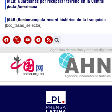
MLB: Guardianes por recuperar terreno en la Central
de la Americana
julio 23, 2026
08:02
MLB: Boston empata récord histórico de la franquicia
julio 22, 2026
15:59
[bcc_tasas_selector]
Agencias de noticias y medios digitales