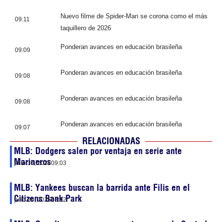
Nuevo filme de Spider-Man se corona como el más
09:11
taquillero de 2026
Ponderan avances en educación brasileña
09:09
Ponderan avances en educación brasileña
09:08
Ponderan avances en educación brasileña
09:08
Ponderan avances en educación brasileña
09:07
RELACIONADAS
MLB: Dodgers salen por ventaja en serie ante
Marineros
julio 30, 2026
09:03
MLB: Yankees buscan la barrida ante Filis en el
Citizens Bank Park
julio 26, 2026
08:02