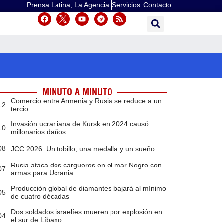
Prensa Latina, La Agencia
Servicios
Contacto
MINUTO A MINUTO
Comercio entre Armenia y Rusia se reduce a un
12
tercio
Invasión ucraniana de Kursk en 2024 causó
10
millonarios daños
08
JCC 2026: Un tobillo, una medalla y un sueño
Rusia ataca dos cargueros en el mar Negro con
07
armas para Ucrania
Producción global de diamantes bajará al mínimo
05
de cuatro décadas
Dos soldados israelíes mueren por explosión en
04
el sur de Líbano