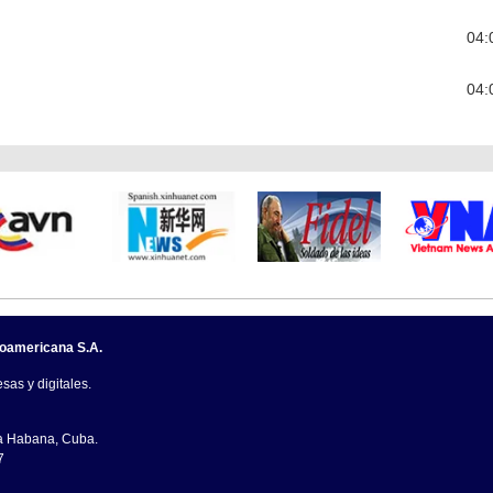
04:
04:
noamericana S.A.
sas y digitales.
La Habana, Cuba.
7