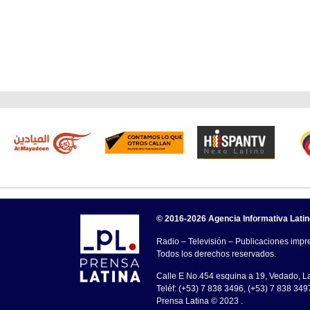
© 2016-2026 Agencia Informativa Lati
Radio – Televisión – Publicaciones impre
Todos los derechos reservados.
Calle E No.454 esquina a 19, Vedado, 
Teléf: (+53) 7 838 3496, (+53) 7 838 349
Prensa Latina © 2023 .