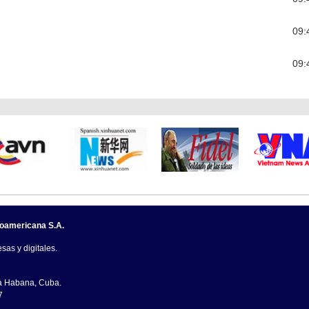
09:
09:
noamericana S.A.
sas y digitales.
La Habana, Cuba.
7