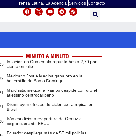
Prensa Latina, La Agencia
Servicios
Contacto
MINUTO A MINUTO
Inflación en Guatemala repuntó hasta 2,70 por
25
ciento en julio
Méxicano Josué Medina gana oro en la
22
halterofilia de Santo Domingo
Marchista mexicana Ramos despide con oro el
21
atletismo centrocaribeño
Disminuyen efectos de ciclón extratropical en
21
Brasil
Irán condiciona reapertura de Ormuz a
20
exigencias ante EEUU
Ecuador despliega más de 57 mil policías
45