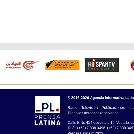
© 2016-2026 Agencia Informativa Lati
Radio – Televisión – Publicaciones impre
Todos los derechos reservados.
Calle E No.454 esquina a 19, Vedado, 
Teléf: (+53) 7 838 3496, (+53) 7 838 349
Prensa Latina © 2023 .