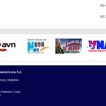
05:
05:
noamericana S.A.
sas y digitales.
La Habana, Cuba.
7