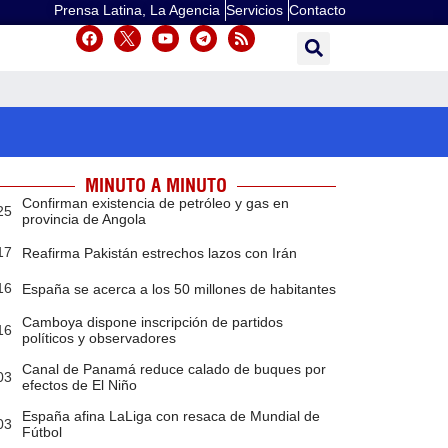
Prensa Latina, La Agencia
Servicios
Contacto
MINUTO A MINUTO
Confirman existencia de petróleo y gas en
25
provincia de Angola
17
Reafirma Pakistán estrechos lazos con Irán
16
España se acerca a los 50 millones de habitantes
Camboya dispone inscripción de partidos
16
políticos y observadores
Canal de Panamá reduce calado de buques por
03
efectos de El Niño
España afina LaLiga con resaca de Mundial de
03
Fútbol