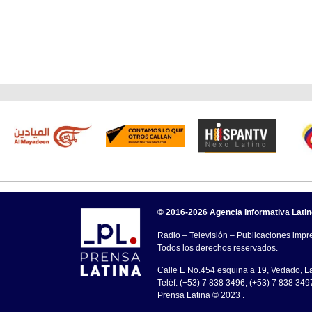
© 2016-2026 Agencia Informativa Lati
Radio – Televisión – Publicaciones impre
Todos los derechos reservados.
Calle E No.454 esquina a 19, Vedado, 
Teléf: (+53) 7 838 3496, (+53) 7 838 349
Prensa Latina © 2023 .