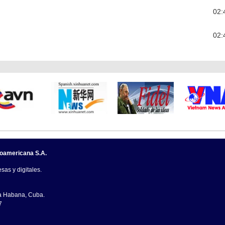
02:
02:
noamericana S.A.
sas y digitales.
La Habana, Cuba.
7