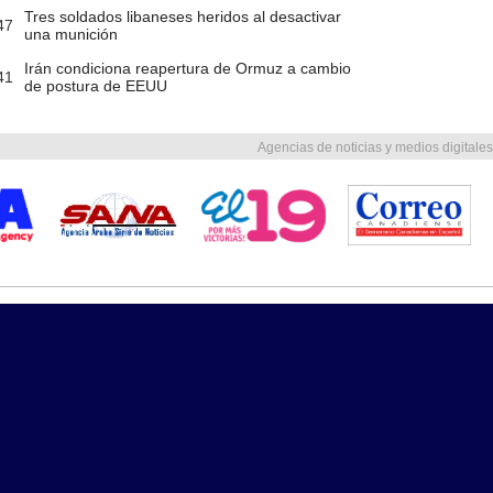
Tres soldados libaneses heridos al desactivar
47
una munición
Irán condiciona reapertura de Ormuz a cambio
41
de postura de EEUU
Agencias de noticias y medios digitales