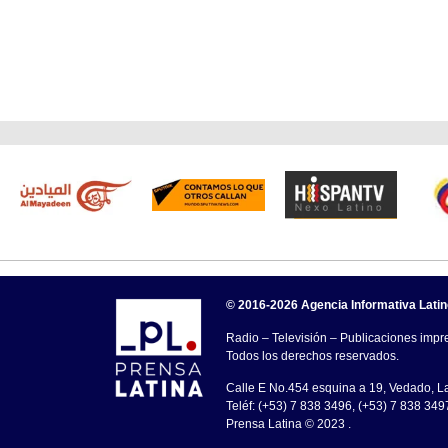
© 2016-2026 Agencia Informativa Lati
Radio – Televisión – Publicaciones impre
Todos los derechos reservados.
Calle E No.454 esquina a 19, Vedado, 
Teléf: (+53) 7 838 3496, (+53) 7 838 349
Prensa Latina © 2023 .