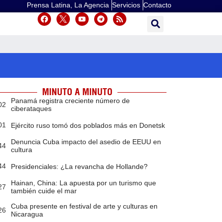
Prensa Latina, La Agencia
Servicios
Contacto
MINUTO A MINUTO
Panamá registra creciente número de
02
ciberataques
01
Ejército ruso tomó dos poblados más en Donetsk
Denuncia Cuba impacto del asedio de EEUU en
44
cultura
44
Presidenciales: ¿La revancha de Hollande?
Hainan, China: La apuesta por un turismo que
27
también cuide el mar
Cuba presente en festival de arte y culturas en
26
Nicaragua