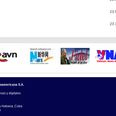
23:
23:
noamericana S.A.
sas y digitales.
La Habana, Cuba.
7