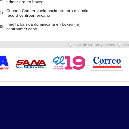
primer oro en boxeo
Cubana Cooper vuela hacia otro oro e iguala
51
récord centroamericano
Inédita barrida dominicana en boxeo (m)
39
centroamericano
Agencias de noticias y medios digitales