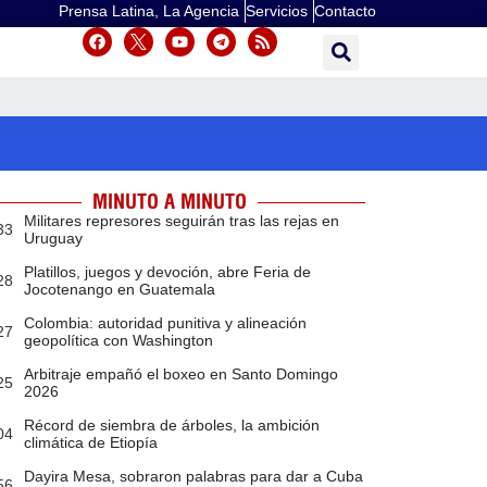
Prensa Latina, La Agencia
Servicios
Contacto
MINUTO A MINUTO
Militares represores seguirán tras las rejas en
33
Uruguay
Platillos, juegos y devoción, abre Feria de
28
Jocotenango en Guatemala
Colombia: autoridad punitiva y alineación
27
geopolítica con Washington
Arbitraje empañó el boxeo en Santo Domingo
25
2026
Récord de siembra de árboles, la ambición
04
climática de Etiopía
Dayira Mesa, sobraron palabras para dar a Cuba
56