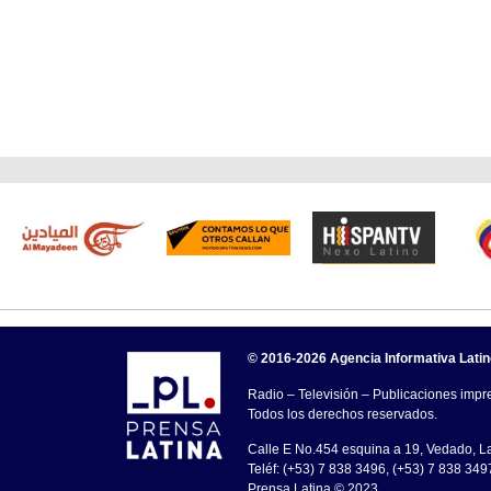
© 2016-2026 Agencia Informativa Lati
Radio – Televisión – Publicaciones impre
Todos los derechos reservados.
Calle E No.454 esquina a 19, Vedado, 
Teléf: (+53) 7 838 3496, (+53) 7 838 349
Prensa Latina © 2023 .