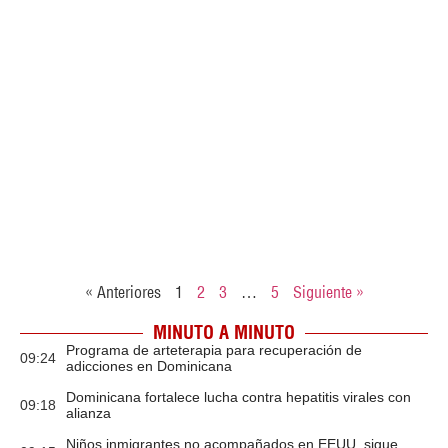
« Anteriores
1
2
3
…
5
Siguiente »
MINUTO A MINUTO
Programa de arteterapia para recuperación de
09:24
adicciones en Dominicana
Dominicana fortalece lucha contra hepatitis virales con
09:18
alianza
Niños inmigrantes no acompañados en EEUU, sigue