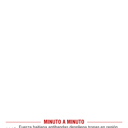
MINUTO A MINUTO
Fuerza haitiana antibandas despliega tropas en región